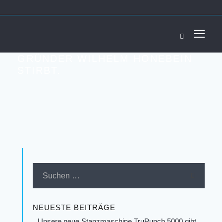
GRÜNDER WILHELM HONEBEIN
STIRBT.
NEUESTE BEITRÄGE
Unsere neue Stanzmaschine TruPunch 5000 gibt